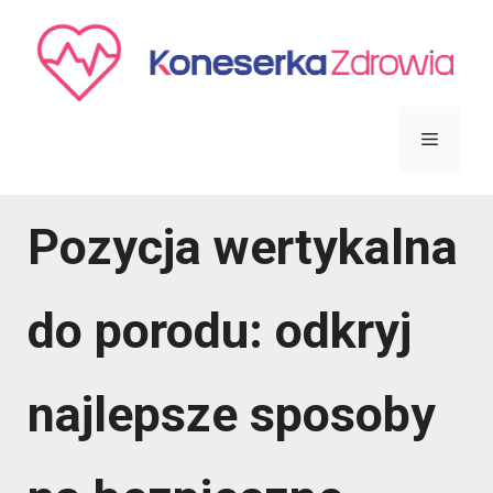
Przejdź
do
treści
Menu
Pozycja wertykalna
do porodu: odkryj
najlepsze sposoby