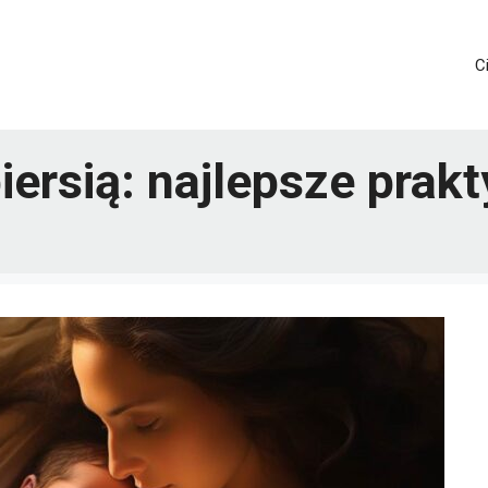
C
iersią: najlepsze prak