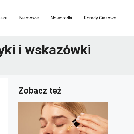
iaza
Niemowle
Noworodki
Porady Ciazowe
tyki i wskazówki
Zobacz też