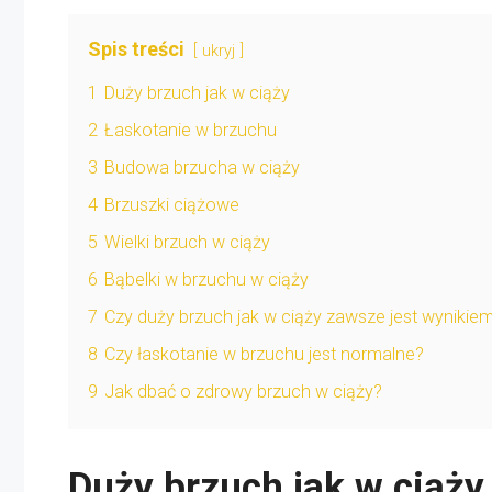
Spis treści
ukryj
1
Duży brzuch jak w ciąży
2
Łaskotanie w brzuchu
3
Budowa brzucha w ciąży
4
Brzuszki ciążowe
5
Wielki brzuch w ciąży
6
Bąbelki w brzuchu w ciąży
7
Czy duży brzuch jak w ciąży zawsze jest wynikiem
8
Czy łaskotanie w brzuchu jest normalne?
9
Jak dbać o zdrowy brzuch w ciąży?
Duży brzuch jak w ciąży