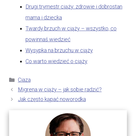
Drugi trymestr ciąży: zdrowie i dobrostan
mama i dziecka
Twardy brzuch w ciąży – wszystko, co
powinnaś wiedzieć
Wysypka na brzuchu w ciąży
Co warto wiedzieć o ciąży
Kategorie
Ciaza
Migrena w ciąży – jak sobie radzić?
Jak często kąpać noworodka