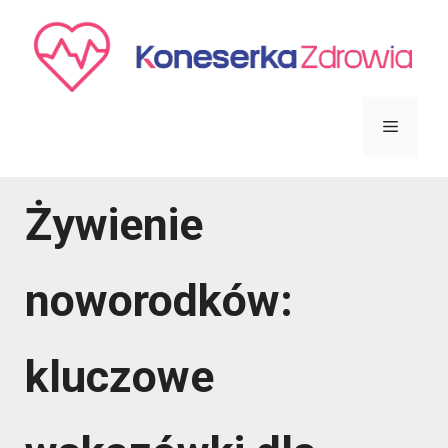
Przejdź
do
treści
Menu
Żywienie
noworodków:
kluczowe