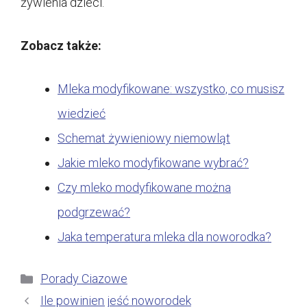
żywienia dzieci.
Zobacz także:
Mleka modyfikowane: wszystko, co musisz
wiedzieć
Schemat żywieniowy niemowląt
Jakie mleko modyfikowane wybrać?
Czy mleko modyfikowane można
podgrzewać?
Jaka temperatura mleka dla noworodka?
Kategorie
Porady Ciazowe
Ile powinien jeść noworodek