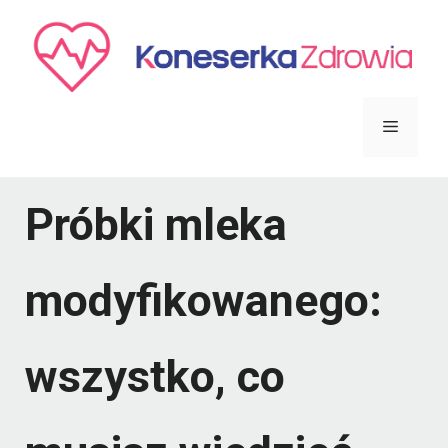
Przejdź
do
treści
Menu
Próbki mleka
modyfikowanego:
wszystko, co