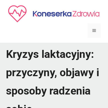
Przejdź
do
treści
Menu
Kryzys laktacyjny:
przyczyny, objawy i
sposoby radzenia