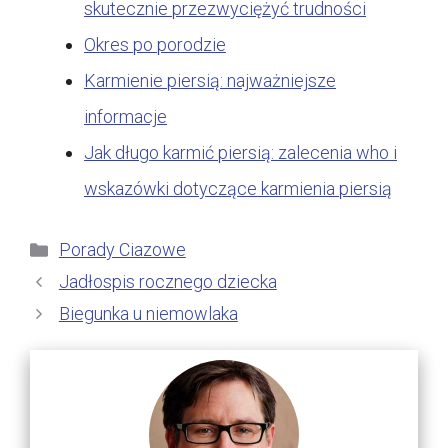
skutecznie przezwyciężyć trudności
Okres po porodzie
Karmienie piersią: najważniejsze
informacje
Jak długo karmić piersią: zalecenia who i
wskazówki dotyczące karmienia piersią
Kategorie
Porady Ciazowe
Jadłospis rocznego dziecka
Biegunka u niemowlaka