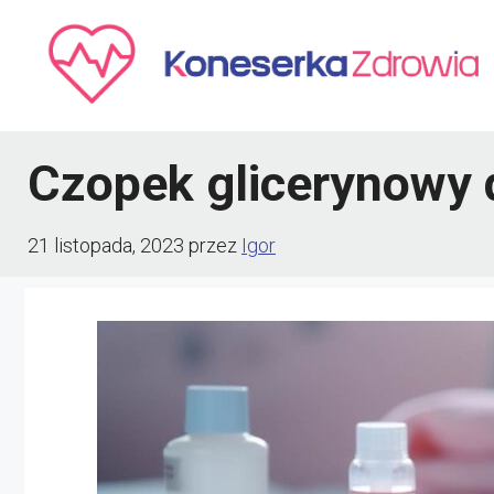
Przejdź
do
treści
Czopek glicerynowy 
21 listopada, 2023
przez
Igor