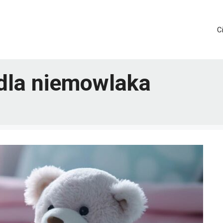
C
dla niemowlaka