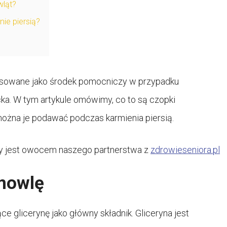
wląt?
ie piersią?
tosowane jako środek pomocniczy w przypadku
ka. W tym artykule omówimy, co to są czopki
można je podawać podczas karmienia piersią.
óry jest owocem naszego partnerstwa z
zdrowieseniora.pl
mowlę
e glicerynę jako główny składnik. Gliceryna jest