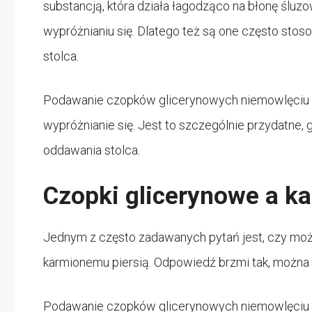
substancją, która działa łagodząco na błonę śluz
wypróżnianiu się. Dlatego też są one często sto
stolca.
Podawanie czopków glicerynowych niemowlęciu m
wypróżnianie się. Jest to szczególnie przydatne
oddawania stolca.
Czopki glicerynowe a ka
Jednym z często zadawanych pytań jest, czy mo
karmionemu piersią. Odpowiedź brzmi tak, można t
Podawanie czopków glicerynowych niemowlęciu k