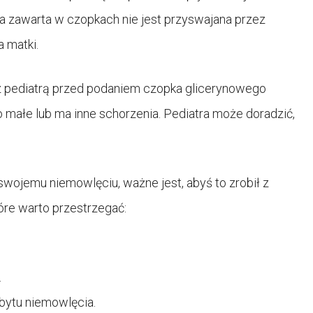
na zawarta w czopkach nie jest przyswajana przez
 matki.
 z pediatrą przed podaniem czopka glicerynowego
o małe lub ma inne schorzenia. Pediatra może doradzić,
wojemu niemowlęciu, ważne jest, abyś to zrobił z
tóre warto przestrzegać:
.
bytu niemowlęcia.