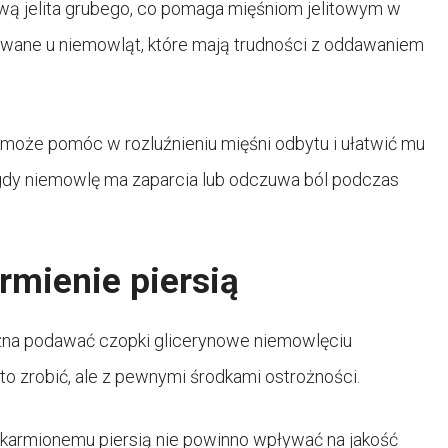
ową jelita grubego, co pomaga mięśniom jelitowym w
sowane u niemowląt, które mają trudności z oddawaniem
oże pomóc w rozluźnieniu mięśni odbytu i ułatwić mu
, gdy niemowlę ma zaparcia lub odczuwa ból podczas
rmienie piersią
żna podawać czopki glicerynowe niemowlęciu
o zrobić, ale z pewnymi środkami ostrożności.
armionemu piersią nie powinno wpływać na jakość